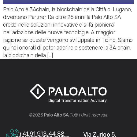
Palo Alto e 3Achain, la blockchain della Città di Lugano,
diventano Partner Da oltre 25 anni la Palo Alto SA
crede nelle soluzioni innovative e si fa pioniera
nell’adozione delle nuove tecnologie. A maggior
ragione se queste vengono sviluppate in Ticino. Siamo
quindi onorati di poter aderire e sostenere la 3A chain,
la blockchain della […]
©2026
Palo Alto SA
.
Tutti i diritti riservati.
+41 91 913 44 88
Via Zurigo 5,