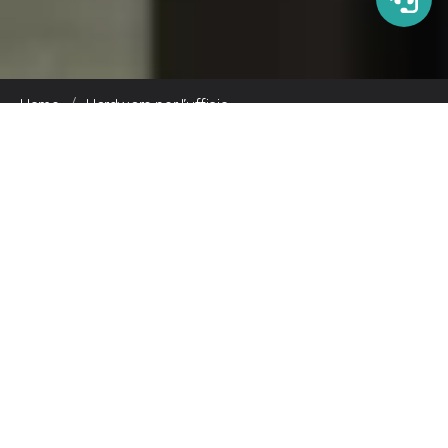
Home
/
Hardware per l’ufficio
L’hardware come
parte
dell’ecosistema
documentale
Nei moderni ambienti di lavoro, dispositivi di
stampa, scansione e visualizzazione sono parte
integrante dei processi documentali.