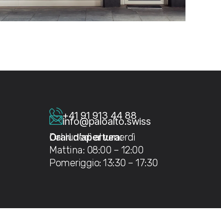
+41 91 913 44 88
info@paloalto.swiss
Orari d’apertura:
Dal lunedì al venerdì
Mattina: 08:00 – 12:00
Pomeriggio: 13:30 – 17:30