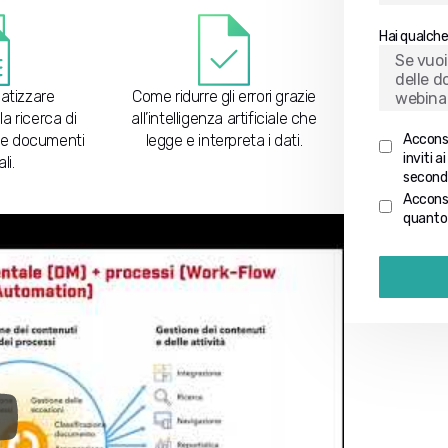
Hai qualch
tizzare
Come ridurre gli errori grazie
la ricerca di
all’intelligenza artificiale che
i e documenti
legge e interpreta i dati.
Acconse
inviti a
li.
secondo
Acconse
quanto 