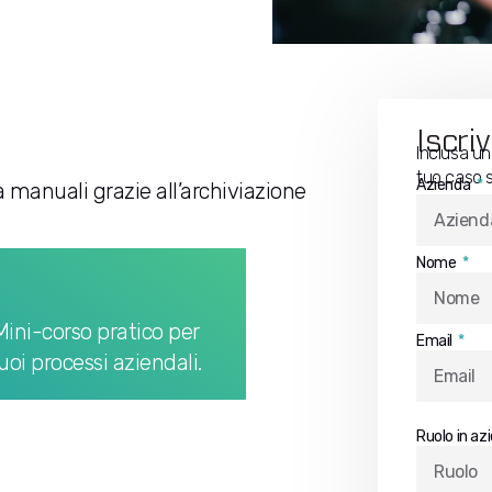
Iscriv
Inclusa un
tuo caso s
Azienda
à manuali grazie all’archiviazione
Nome
 Mini-corso pratico per
Email
i processi aziendali​.
Ruolo in az