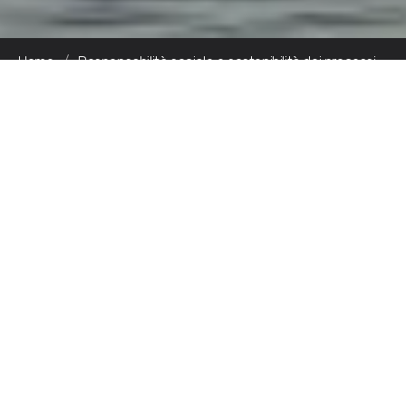
Home
/
Responsabilità sociale e sostenibilità dei processi
digitali
Il nostro approccio
alla sostenibilità
operativa
Affrontiamo la sostenibilità come un tema
strutturale, non dichiarativo.
Questo significa:
misurare gli impatti