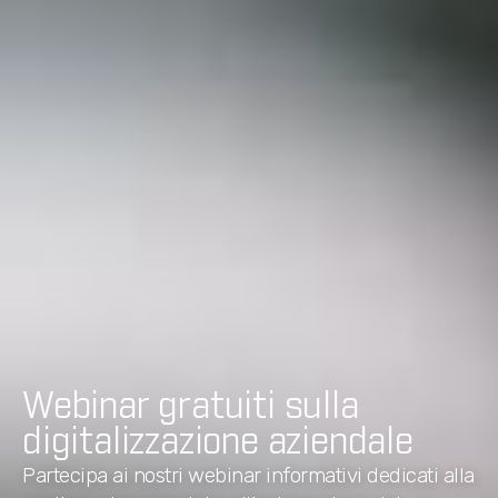
Webinar gratuiti sulla
digitalizzazione aziendale
Partecipa ai nostri webinar informativi dedicati alla