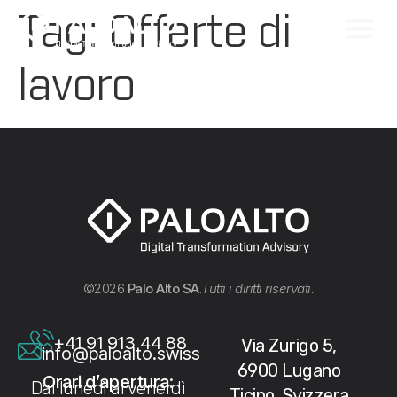
Tag:
Offerte di
lavoro
©2026
Palo Alto SA
.
Tutti i diritti riservati.
+41 91 913 44 88
Via Zurigo 5,
info@paloalto.swiss
6900 Lugano
Orari d’apertura:
Dal lunedì al venerdì
Ticino, Svizzera