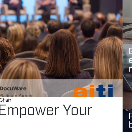
e
 Chain
: Empower Your
R