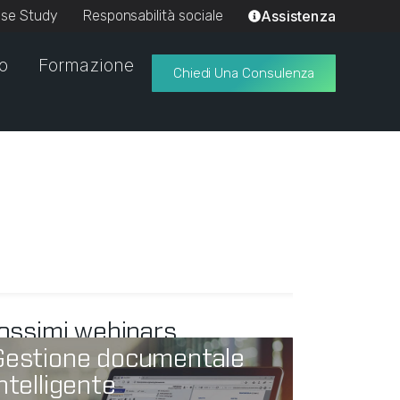
se Study
Responsabilità sociale
Assistenza
io
Formazione
Chiedi Una Consulenza
ossimi webinars
Gestione documentale
ntelligente