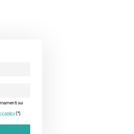
iornamenti sui
cy policy
(*).