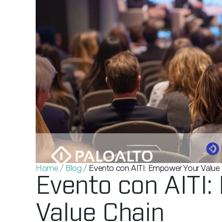
Home
/
Blog
/
Evento con AITI: Empower Your Value
Evento con AITI
Value Chain