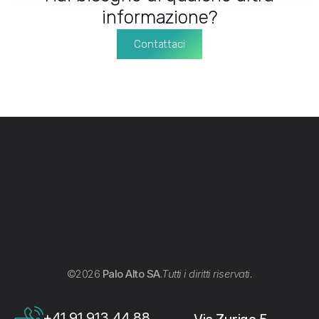
informazione?
Contattaci
©2026
Palo Alto SA
.
Tutti i diritti riservati.
+41 91 913 44 88
Via Zurigo 5,
info@paloalto.swiss
6900 Lugano