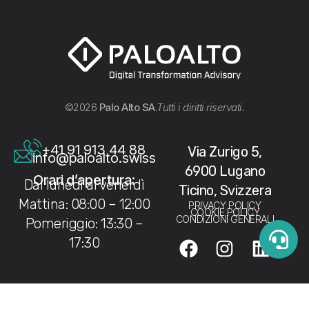
©2026
Palo Alto SA
.
Tutti i diritti riservati.
+41 91 913 44 88
Via Zurigo 5,
info@paloalto.swiss
6900 Lugano
Orari d’apertura:
Dal lunedì al venerdì
Ticino, Svizzera
Mattina: 08:00 – 12:00
PRIVACY POLICY
COOKIE POLICY
CONDIZIONI GENERALI
Pomeriggio: 13:30 –
17:30